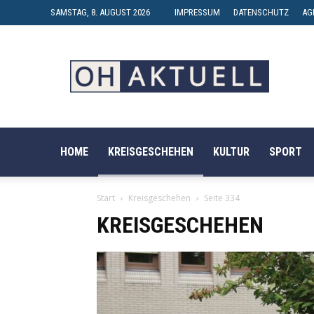
SAMSTAG, 8. AUGUST 2026
IMPRESSUM
DATENSCHUTZ
AG
OH-
AKTUELL
HOME
KREISGESCHEHEN
KULTUR
SPORT
Start
Kreisgeschehen
Seite 334
KREISGESCHEHEN