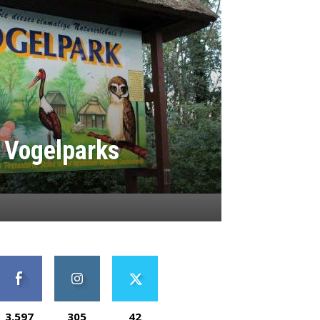
 Vogelparks
3,597
305
42