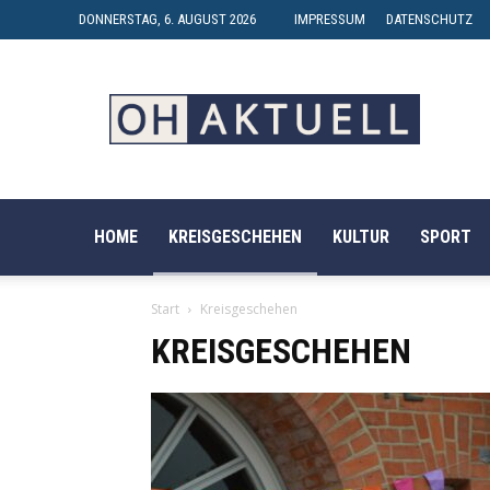
DONNERSTAG, 6. AUGUST 2026
IMPRESSUM
DATENSCHUTZ
OH-
AKTUELL
HOME
KREISGESCHEHEN
KULTUR
SPORT
Start
Kreisgeschehen
KREISGESCHEHEN