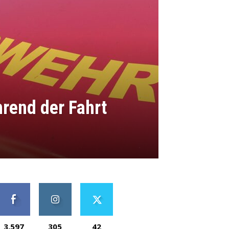
rend der Fahrt
3,597
305
42