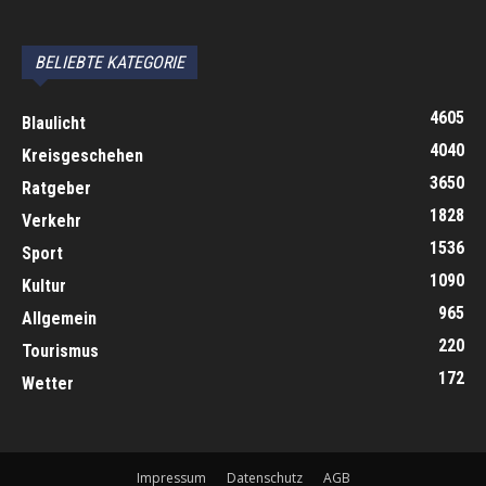
автоновости
Android Auto
Apple CarPlay
Обзор Toyota RAV4 2026
Subaru Forester Wilderness 2026 года
Volkswagen Tiguan SEL R-Line Turbo 2026
BELIEBTE KATEGORIE
4605
Blaulicht
4040
Kreisgeschehen
3650
Ratgeber
1828
Verkehr
1536
Sport
1090
Kultur
965
Allgemein
220
Tourismus
172
Wetter
Impressum
Datenschutz
AGB