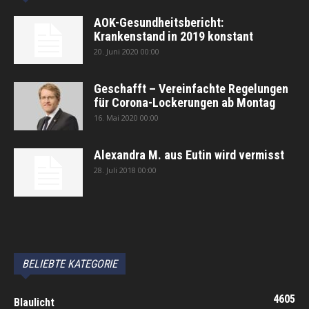
AOK-Gesundheitsbericht:
Krankenstand in 2019 konstant
20. Juni 2020 00:00
Geschafft – Vereinfachte Regelungen
für Corona-Lockerungen ab Montag
16. Mai 2020 00:00
Alexandra M. aus Eutin wird vermisst
28. Juli 2018 00:00
автоновости
Android Auto
Apple CarPlay
Обзор Toyota RAV4 2026
Subaru Forester Wilderness 2026 года
Volkswagen Tiguan SEL R-Line Turbo 2026
BELIEBTE KATEGORIE
4605
Blaulicht