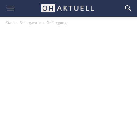
Start
Schlagworte
Beflaggung