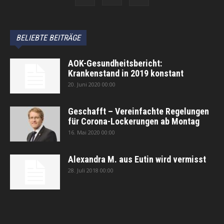
BELIEBTE BEITRÄGE
AOK-Gesundheitsbericht:
Krankenstand in 2019 konstant
20. Juni 2020 00:00
Geschafft – Vereinfachte Regelungen
für Corona-Lockerungen ab Montag
16. Mai 2020 00:00
Alexandra M. aus Eutin wird vermisst
28. Juli 2018 00:00
автоновости
Android Auto
Apple CarPlay
Обзор Toyota RAV4 2026
Subaru Forester Wilderness 2026 года
Volkswagen Tiguan SEL R-Line Turbo 2026