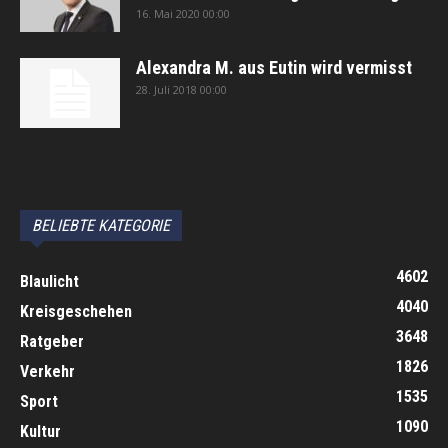
16. Mai 2020 00:00
Alexandra M. aus Eutin wird vermisst
28. Juli 2018 00:00
автоновости
Android Auto
Apple CarPlay
Обзор Toyota RAV4 2026
Subaru Forester Wilderness 2026 года
Volkswagen Tiguan SEL R-Line Turbo 2026
BELIEBTE KATEGORIE
4602
Blaulicht
4040
Kreisgeschehen
3648
Ratgeber
1826
Verkehr
1535
Sport
1090
Kultur