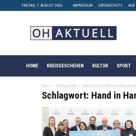
FREITAG, 7. AUGUST 2026
IMPRESSUM
DATENSCHUTZ
AGB
OH-
AKTUELL
HOME
KREISGESCHEHEN
KULTUR
SPORT
Start
Schlagworte
Hand in Hand für Norddeutsch
Schlagwort: Hand in Ha