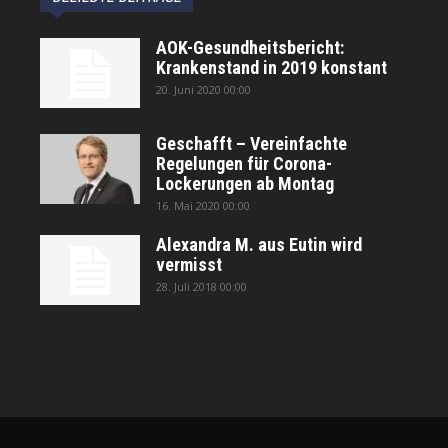
AOK-Gesundheitsbericht:
Krankenstand in 2019 konstant
20. Juni 2020 00:00
Geschafft – Vereinfachte
Regelungen für Corona-
Lockerungen ab Montag
16. Mai 2020 00:00
Alexandra M. aus Eutin wird
vermisst
28. Juli 2018 00:00
автоновости
Android Auto
Apple CarPlay
Обзор Toyota RAV4 2026
Subaru Forester Wilderness 2026 года
Volkswagen Tiguan SEL R-Line Turbo 2026