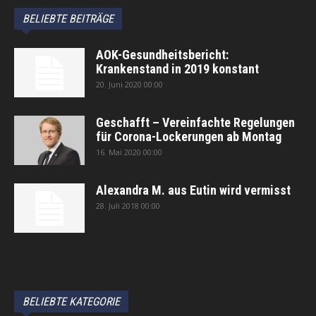
BELIEBTE BEITRÄGE
AOK-Gesundheitsbericht:
Krankenstand in 2019 konstant
20. Juni 2020 00:00
Geschafft – Vereinfachte Regelungen
für Corona-Lockerungen ab Montag
16. Mai 2020 00:00
Alexandra M. aus Eutin wird vermisst
28. Juli 2018 00:00
автоновости
Android Auto
Apple CarPlay
Обзор Toyota RAV4 2026
Subaru Forester Wilderness 2026 года
Volkswagen Tiguan SEL R-Line Turbo 2026
BELIEBTE KATEGORIE