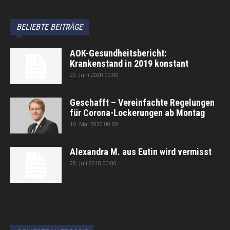
BELIEBTE BEITRÄGE
AOK-Gesundheitsbericht:
Krankenstand in 2019 konstant
20. Juni 2020 00:00
Geschafft – Vereinfachte Regelungen
für Corona-Lockerungen ab Montag
16. Mai 2020 00:00
Alexandra M. aus Eutin wird vermisst
28. Juli 2018 00:00
автоновости
Android Auto
Apple CarPlay
Обзор Toyota RAV4 2026
Subaru Forester Wilderness 2026 года
Volkswagen Tiguan SEL R-Line Turbo 2026