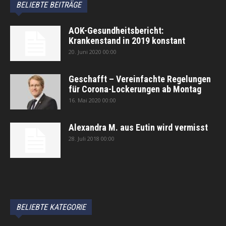
BELIEBTE BEITRÄGE
AOK-Gesundheitsbericht:
Krankenstand in 2019 konstant
20. Juni 2020 00:00
Geschafft – Vereinfachte Regelungen
für Corona-Lockerungen ab Montag
16. Mai 2020 00:00
Alexandra M. aus Eutin wird vermisst
28. Juli 2018 00:00
автоновости
Android Auto
Apple CarPlay
Обзор Toyota RAV4 2026
Subaru Forester Wilderness 2026 года
Volkswagen Tiguan SEL R-Line Turbo 2026
BELIEBTE KATEGORIE