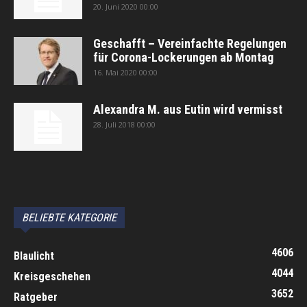
20. Juni 2020 00:00
Geschafft – Vereinfachte Regelungen
für Corona-Lockerungen ab Montag
16. Mai 2020 00:00
Alexandra M. aus Eutin wird vermisst
28. Juli 2018 00:00
автоновости
Android Auto
Apple CarPlay
Обзор Toyota RAV4 2026
Subaru Forester Wilderness 2026 года
Volkswagen Tiguan SEL R-Line Turbo 2026
BELIEBTE KATEGORIE
4606
Blaulicht
4044
Kreisgeschehen
3652
Ratgeber