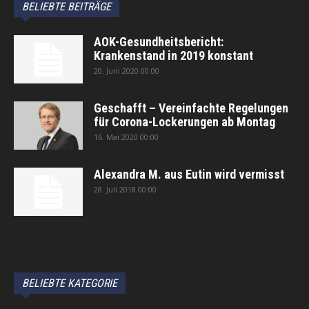
BELIEBTE BEITRÄGE
AOK-Gesundheitsbericht:
Krankenstand in 2019 konstant
20. Juni 2020 00:00
Geschafft – Vereinfachte Regelungen
für Corona-Lockerungen ab Montag
16. Mai 2020 00:00
Alexandra M. aus Eutin wird vermisst
28. Juli 2018 00:00
автоновости
Android Auto
Apple CarPlay
Обзор Toyota RAV4 2026
Subaru Forester Wilderness 2026 года
Volkswagen Tiguan SEL R-Line Turbo 2026
BELIEBTE KATEGORIE