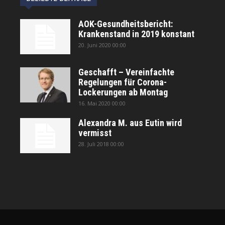
AOK-Gesundheitsbericht:
Krankenstand in 2019 konstant
20. Juni 2020 00:00
Geschafft – Vereinfachte
Regelungen für Corona-
Lockerungen ab Montag
16. Mai 2020 00:00
Alexandra M. aus Eutin wird
vermisst
28. Juli 2018 00:00
автоновости
Android Auto
Apple CarPlay
Обзор Toyota RAV4 2026
Subaru Forester Wilderness 2026 года
Volkswagen Tiguan SEL R-Line Turbo 2026