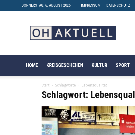
DONNERSTAG, 6. AUGUST 2026
IMPRESSUM
DATENSCHUTZ
OH-
AKTUELL
HOME
KREISGESCHEHEN
KULTUR
SPORT
Start
Schlagworte
Lebensqualität
Schlagwort: Lebensqual