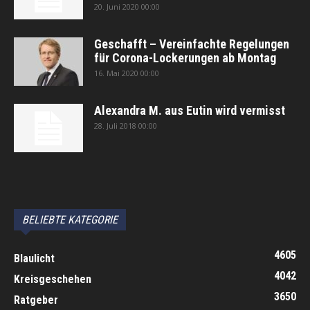
20. Juni 2020 00:00
Geschafft – Vereinfachte Regelungen
für Corona-Lockerungen ab Montag
16. Mai 2020 00:00
Alexandra M. aus Eutin wird vermisst
28. Juli 2018 00:00
автоновости
Android Auto
Apple CarPlay
Обзор Toyota RAV4 2026
Subaru Forester Wilderness 2026 года
Volkswagen Tiguan SEL R-Line Turbo 2026
BELIEBTE KATEGORIE
4605
Blaulicht
4042
Kreisgeschehen
3650
Ratgeber