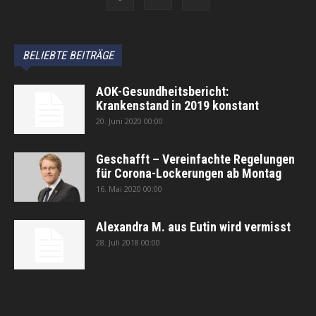
BELIEBTE BEITRÄGE
AOK-Gesundheitsbericht:
Krankenstand in 2019 konstant
20. Juni 2020 00:00
Geschafft – Vereinfachte Regelungen
für Corona-Lockerungen ab Montag
16. Mai 2020 00:00
Alexandra M. aus Eutin wird vermisst
28. Juli 2018 00:00
автоновости
Android Auto
Apple CarPlay
Обзор Toyota RAV4 2026
Subaru Forester Wilderness 2026 года
Volkswagen Tiguan SEL R-Line Turbo 2026