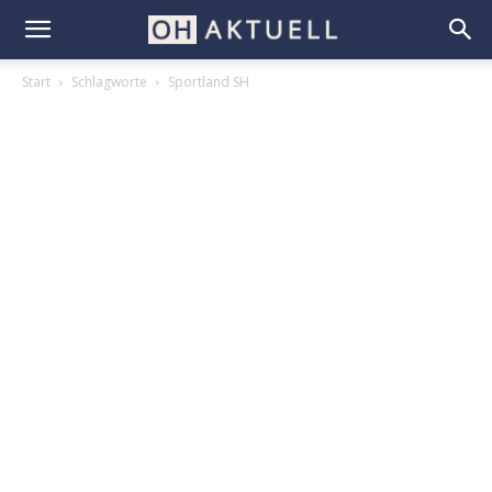
Start
Schlagworte
Sportland SH