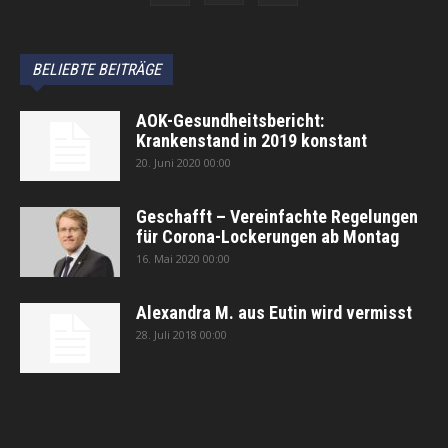
BELIEBTE BEITRÄGE
AOK-Gesundheitsbericht:
Krankenstand in 2019 konstant
20. Juni 2020 00:00
Geschafft – Vereinfachte Regelungen
für Corona-Lockerungen ab Montag
16. Mai 2020 00:00
Alexandra M. aus Eutin wird vermisst
28. Juli 2018 00:00
автоновости
Android Auto
Apple CarPlay
Обзор Toyota RAV4 2026
Subaru Forester Wilderness 2026 года
Volkswagen Tiguan SEL R-Line Turbo 2026