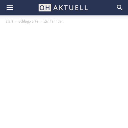
Start
Schlagworte
Zivilfahnder