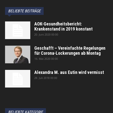
BELIEBTE BEITRÄGE
AOK-Gesundheitsbericht:
Krankenstand in 2019 konstant
20. Juni 2020 00:00
Geschafft – Vereinfachte Regelungen
für Corona-Lockerungen ab Montag
16. Mai 2020 00:00
Alexandra M. aus Eutin wird vermisst
28. Juli 2018 00:00
автоновости
Android Auto
Apple CarPlay
Обзор Toyota RAV4 2026
Subaru Forester Wilderness 2026 года
Volkswagen Tiguan SEL R-Line Turbo 2026
BELIEBTE KATEGORIE