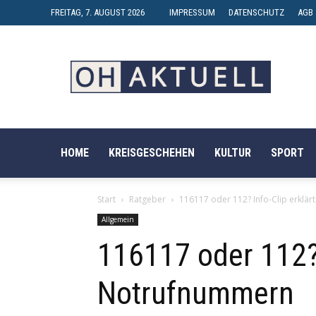
FREITAG, 7. AUGUST 2026
IMPRESSUM
DATENSCHUTZ
AGB
OH-
AKTUELL
HOME
KREISGESCHEHEN
KULTUR
SPORT
Start
Ratgeber
116117 oder 112? Info-Clip erkl
Allgemein
116117 oder 112? 
Notrufnummern