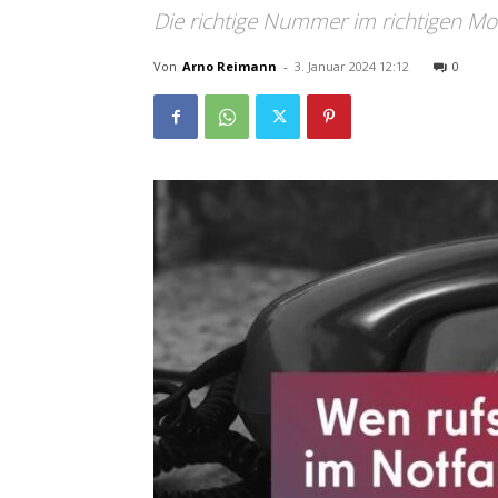
Die richtige Nummer im richtigen M
Von
Arno Reimann
-
3. Januar 2024 12:12
0