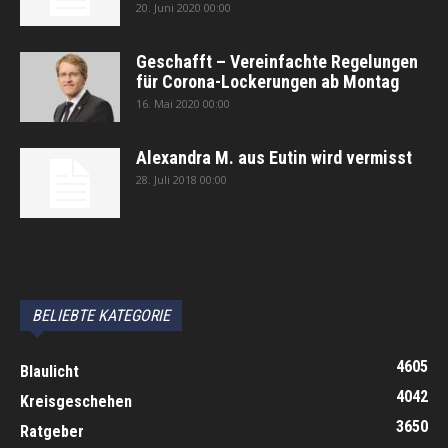
20. Juni 2020 00:00
Geschafft – Vereinfachte Regelungen
für Corona-Lockerungen ab Montag
16. Mai 2020 00:00
Alexandra M. aus Eutin wird vermisst
28. Juli 2018 00:00
автоновости
Android Auto
Apple CarPlay
Обзор Toyota RAV4 2026
Subaru Forester Wilderness 2026 года
Volkswagen Tiguan SEL R-Line Turbo 2026
BELIEBTE KATEGORIE
4605
Blaulicht
4042
Kreisgeschehen
3650
Ratgeber