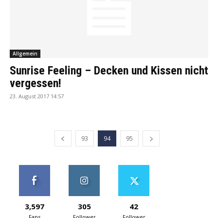
Allgemein
Sunrise Feeling – Decken und Kissen nicht
vergessen!
23. August 2017 14:57
93
94
95
3,597
305
42
Fans
Follower
Follower