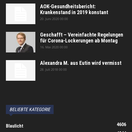
AOK-Gesundheitsbericht:
Krankenstand in 2019 konstant
20. Juni 2020 00:00
Geschafft – Vereinfachte Regelungen
für Corona-Lockerungen ab Montag
16. Mai 2020 00:00
Alexandra M. aus Eutin wird vermisst
28. Juli 2018 00:00
автоновости
Android Auto
Apple CarPlay
Обзор Toyota RAV4 2026
Subaru Forester Wilderness 2026 года
Volkswagen Tiguan SEL R-Line Turbo 2026
BELIEBTE KATEGORIE
4606
Blaulicht