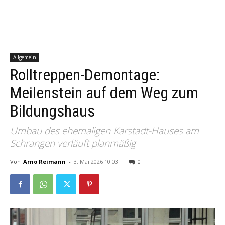
Allgemein
Rolltreppen-Demontage:
Meilenstein auf dem Weg zum
Bildungshaus
Umbau des ehemaligen Karstadt-Hauses am
Schrangen verläuft planmäßig
Von
Arno Reimann
-
3. Mai 2026 10:03
0