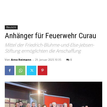
Blaulicht
Anhänger für Feuerwehr Curau
Mittel der Friedrich-Bluhme-und-Else-Jebsen-
Stiftung ermöglichten die Anschaffung
Von
Arno Reimann
-
29. Januar 2025 10:35
0