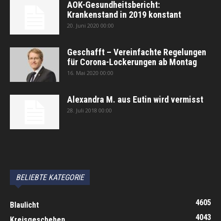
AOK-Gesundheitsbericht:
Krankenstand in 2019 konstant
20. Juni 2020 00:00
Geschafft – Vereinfachte Regelungen
für Corona-Lockerungen ab Montag
16. Mai 2020 00:00
Alexandra M. aus Eutin wird vermisst
28. Juli 2018 00:00
автоновости
Android Auto
Apple CarPlay
Обзор Toyota RAV4 2026
Subaru Forester Wilderness 2026 года
Volkswagen Tiguan SEL R-Line Turbo 2026
BELIEBTE KATEGORIE
4605
Blaulicht
4043
Kreisgeschehen