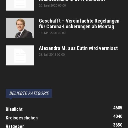
20. Juni 2020 00:00
Geschafft – Vereinfachte Regelungen
für Corona-Lockerungen ab Montag
16. Mai 2020 00:00
Alexandra M. aus Eutin wird vermisst
28. Juli 2018 00:00
автоновости
Android Auto
Apple CarPlay
Обзор Toyota RAV4 2026
Subaru Forester Wilderness 2026 года
Volkswagen Tiguan SEL R-Line Turbo 2026
BELIEBTE KATEGORIE
4605
Blaulicht
4040
Kreisgeschehen
3650
Ratgeber