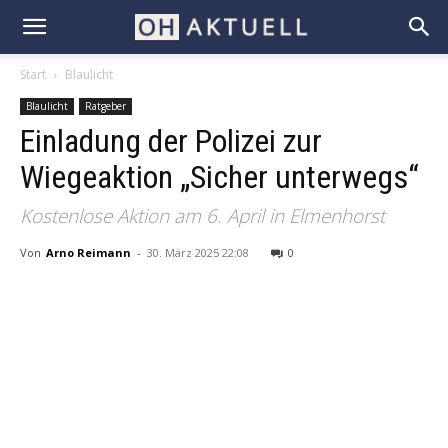
Start
Blaulicht
Blaulicht
Ratgeber
Einladung der Polizei zur
Wiegeaktion „Sicher unterwegs“
Kostenlose Aktion am 6. April in Elmenhorst
Von
Arno Reimann
-
30. März 2025 22:08
0