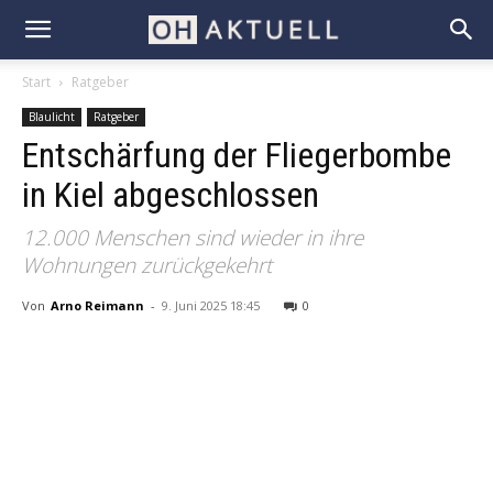
Start
Ratgeber
Blaulicht
Ratgeber
Entschärfung der Fliegerbombe
in Kiel abgeschlossen
12.000 Menschen sind wieder in ihre
Wohnungen zurückgekehrt
Von
Arno Reimann
-
9. Juni 2025 18:45
0