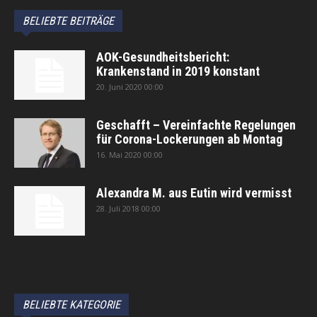
BELIEBTE BEITRÄGE
AOK-Gesundheitsbericht:
Krankenstand in 2019 konstant
20. Juni 2020 00:00
Geschafft – Vereinfachte Regelungen
für Corona-Lockerungen ab Montag
16. Mai 2020 00:00
Alexandra M. aus Eutin wird vermisst
28. Juli 2018 00:00
автоновости
Android Auto
Apple CarPlay
Обзор Toyota RAV4 2026
Subaru Forester Wilderness 2026 года
Volkswagen Tiguan SEL R-Line Turbo 2026
BELIEBTE KATEGORIE