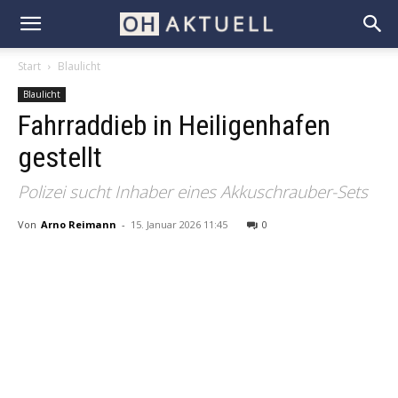
Start
Blaulicht
Blaulicht
Fahrraddieb in Heiligenhafen
gestellt
Polizei sucht Inhaber eines Akkuschrauber-Sets
Von
Arno Reimann
-
15. Januar 2026 11:45
0