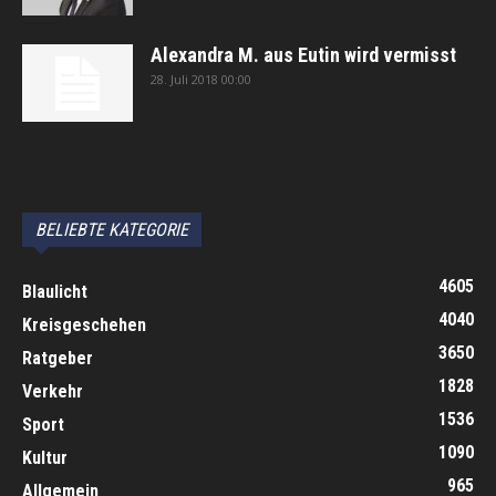
Alexandra M. aus Eutin wird vermisst
28. Juli 2018 00:00
автоновости
Android Auto
Apple CarPlay
Обзор Toyota RAV4 2026
Subaru Forester Wilderness 2026 года
Volkswagen Tiguan SEL R-Line Turbo 2026
BELIEBTE KATEGORIE
4605
Blaulicht
4040
Kreisgeschehen
3650
Ratgeber
1828
Verkehr
1536
Sport
1090
Kultur
965
Allgemein