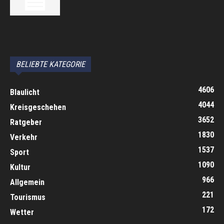
автоновости
Android Auto
Apple CarPlay
Обзор Toyota RAV4 2026
Subaru Forester Wilderness 2026 года
Volkswagen Tiguan SEL R-Line Turbo 2026
BELIEBTE KATEGORIE
4606
Blaulicht
4044
Kreisgeschehen
3652
Ratgeber
1830
Verkehr
1537
Sport
1090
Kultur
966
Allgemein
221
Tourismus
172
Wetter