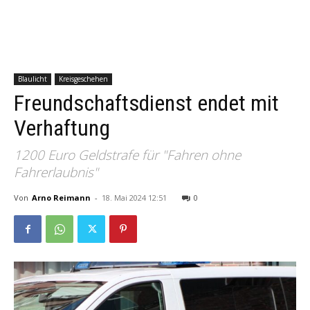
Blaulicht
Kreisgeschehen
Freundschaftsdienst endet mit
Verhaftung
1200 Euro Geldstrafe für "Fahren ohne
Fahrerlaubnis"
Von
Arno Reimann
-
18. Mai 2024 12:51
0