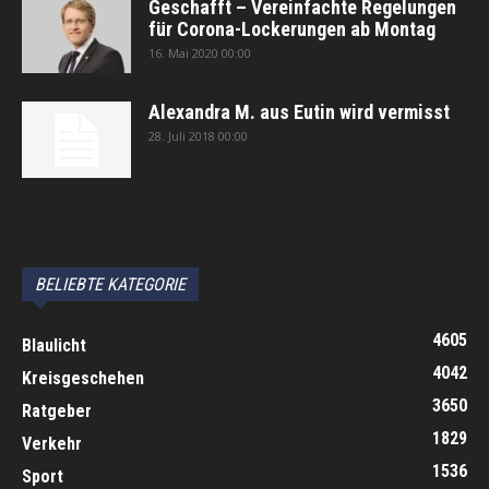
Geschafft – Vereinfachte Regelungen
für Corona-Lockerungen ab Montag
16. Mai 2020 00:00
Alexandra M. aus Eutin wird vermisst
28. Juli 2018 00:00
автоновости
Android Auto
Apple CarPlay
Обзор Toyota RAV4 2026
Subaru Forester Wilderness 2026 года
Volkswagen Tiguan SEL R-Line Turbo 2026
BELIEBTE KATEGORIE
4605
Blaulicht
4042
Kreisgeschehen
3650
Ratgeber
1829
Verkehr
1536
Sport