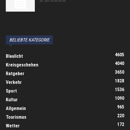
28. Juli 2018 00:00
автоновости
Android Auto
Apple CarPlay
Обзор Toyota RAV4 2026
Subaru Forester Wilderness 2026 года
Volkswagen Tiguan SEL R-Line Turbo 2026
BELIEBTE KATEGORIE
4605
Blaulicht
4040
Kreisgeschehen
3650
Ratgeber
1828
Verkehr
1536
Sport
1090
Kultur
965
Allgemein
220
Tourismus
172
Wetter