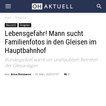
Start
Ratgeber
Blaulicht
Ratgeber
Lebensgefahr! Mann sucht
Familienfotos in den Gleisen im
Hauptbahnhof
Bundespolizei warnt vor unerlaubtem Betreten
der Gleisanlagen
Von
Arno Reimann
-
19. März 2025 07:07
0