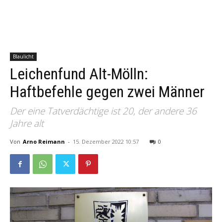
Blaulicht
Leichenfund Alt-Mölln:
Haftbefehle gegen zwei Männer
Der eine Tatverdächtige ist 20, der andere 36
Jahre alt
Von
Arno Reimann
-
15. Dezember 2022 10:57
0