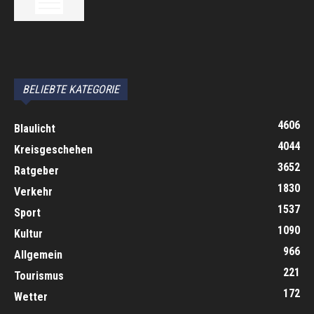
автоновости
Android Auto
Apple CarPlay
Обзор Toyota RAV4 2026
Subaru Forester Wilderness 2026 года
Volkswagen Tiguan SEL R-Line Turbo 2026
BELIEBTE KATEGORIE
4606
Blaulicht
4044
Kreisgeschehen
3652
Ratgeber
1830
Verkehr
1537
Sport
1090
Kultur
966
Allgemein
221
Tourismus
172
Wetter