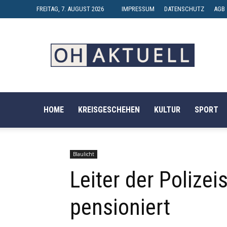
FREITAG, 7. AUGUST 2026
IMPRESSUM
DATENSCHUTZ
AGB
OH-
AKTUELL
HOME
KREISGESCHEHEN
KULTUR
SPORT
Blaulicht
Leiter der Polize
pensioniert