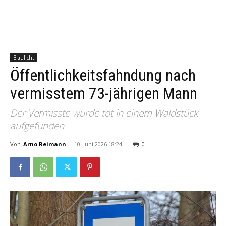
Blaulicht
Öffentlichkeitsfahndung nach
vermisstem 73-jährigen Mann
Der Vermisste wurde tot in einem Waldstück
aufgefunden
Von
Arno Reimann
-
10. Juni 2026 18:24
0