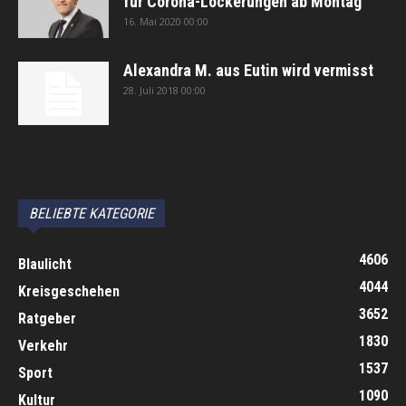
für Corona-Lockerungen ab Montag
16. Mai 2020 00:00
Alexandra M. aus Eutin wird vermisst
28. Juli 2018 00:00
автоновости
Android Auto
Apple CarPlay
Обзор Toyota RAV4 2026
Subaru Forester Wilderness 2026 года
Volkswagen Tiguan SEL R-Line Turbo 2026
BELIEBTE KATEGORIE
4606
Blaulicht
4044
Kreisgeschehen
3652
Ratgeber
1830
Verkehr
1537
Sport
1090
Kultur