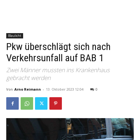
Blaulicht
Pkw überschlägt sich nach
Verkehrsunfall auf BAB 1
Zwei Männer mussten ins Krankenhaus
gebracht werden
Von
Arno Reimann
-
13. Oktober 2023 12:04
0