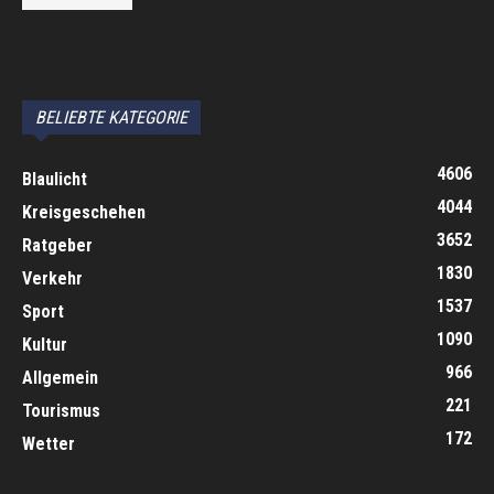
автоновости
Android Auto
Apple CarPlay
Обзор Toyota RAV4 2026
Subaru Forester Wilderness 2026 года
Volkswagen Tiguan SEL R-Line Turbo 2026
BELIEBTE KATEGORIE
4606
Blaulicht
4044
Kreisgeschehen
3652
Ratgeber
1830
Verkehr
1537
Sport
1090
Kultur
966
Allgemein
221
Tourismus
172
Wetter