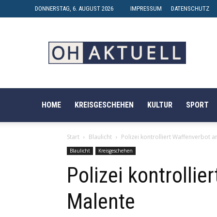
DONNERSTAG, 6. AUGUST 2026
IMPRESSUM
DATENSCHUTZ
OH-
AKTUELL
HOME
KREISGESCHEHEN
KULTUR
SPORT
Start
Blaulicht
Polizei kontrolliert Waffenverbot 
Blaulicht
Kreisgeschehen
Polizei kontrolli
Malente