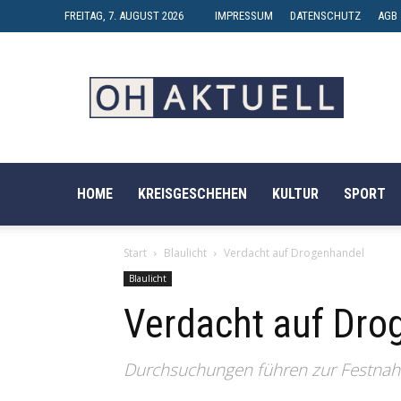
FREITAG, 7. AUGUST 2026
IMPRESSUM
DATENSCHUTZ
AGB
OH-
AKTUELL
HOME
KREISGESCHEHEN
KULTUR
SPORT
Start
Blaulicht
Verdacht auf Drogenhandel
Blaulicht
Verdacht auf Dro
Durchsuchungen führen zur Festna