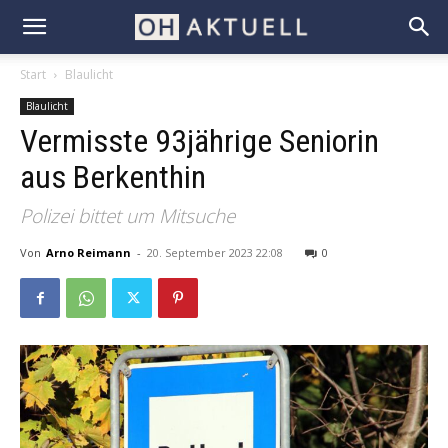
Start
Blaulicht
Blaulicht
Vermisste 93jährige Seniorin
aus Berkenthin
Polizei bittet um Mitsuche
Von
Arno Reimann
-
20. September 2023 22:08
0