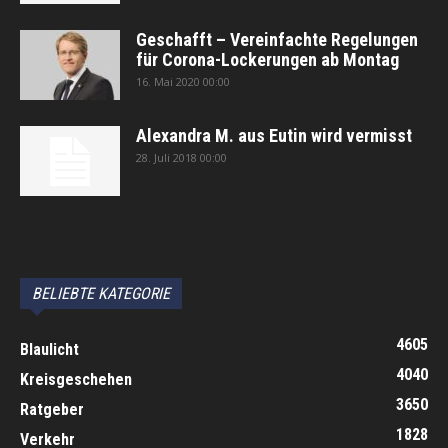
Geschafft – Vereinfachte Regelungen
für Corona-Lockerungen ab Montag
16. Mai 2020 00:00
Alexandra M. aus Eutin wird vermisst
28. Juli 2018 00:00
автоновости
Android Auto
Apple CarPlay
Обзор Toyota RAV4 2026
Subaru Forester Wilderness 2026 года
Volkswagen Tiguan SEL R-Line Turbo 2026
BELIEBTE KATEGORIE
4605
Blaulicht
4040
Kreisgeschehen
3650
Ratgeber
1828
Verkehr