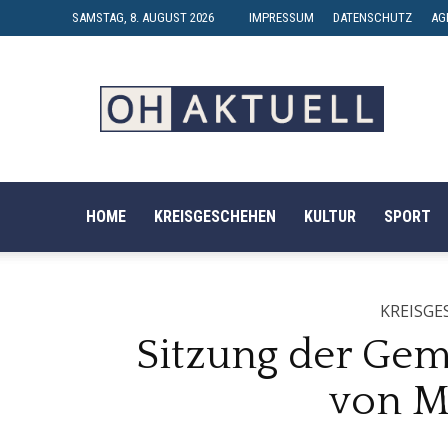
SAMSTAG, 8. AUGUST 2026
IMPRESSUM
DATENSCHUTZ
AG
OH-
AKTUELL
HOME
KREISGESCHEHEN
KULTUR
SPORT
KREISGE
Sitzung der Gem
von M