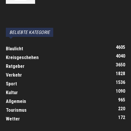
автоновости
Android Auto
Apple CarPlay
Обзор Toyota RAV4 2026
Subaru Forester Wilderness 2026 года
Volkswagen Tiguan SEL R-Line Turbo 2026
BELIEBTE KATEGORIE
4605
Blaulicht
4040
Kreisgeschehen
3650
Ratgeber
1828
Verkehr
1536
Sport
1090
Kultur
965
Allgemein
220
Tourismus
172
Wetter