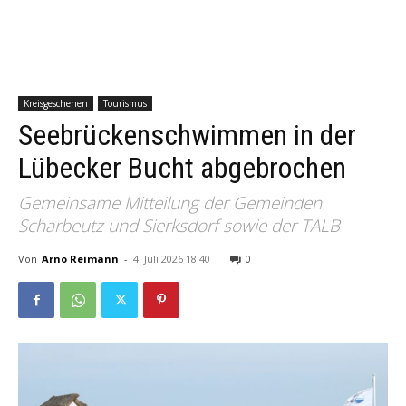
Kreisgeschehen
Tourismus
Seebrückenschwimmen in der
Lübecker Bucht abgebrochen
Gemeinsame Mitteilung der Gemeinden
Scharbeutz und Sierksdorf sowie der TALB
Von
Arno Reimann
-
4. Juli 2026 18:40
0