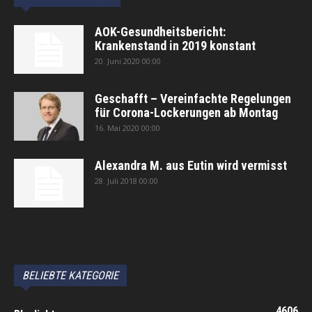
AOK-Gesundheitsbericht:
Krankenstand in 2019 konstant
20. Juni 2020 00:00
Geschafft – Vereinfachte Regelungen
für Corona-Lockerungen ab Montag
16. Mai 2020 00:00
Alexandra M. aus Eutin wird vermisst
28. Juli 2018 00:00
автоновости
Android Auto
Apple CarPlay
Обзор Toyota RAV4 2026
Subaru Forester Wilderness 2026 года
Volkswagen Tiguan SEL R-Line Turbo 2026
BELIEBTE KATEGORIE
4606