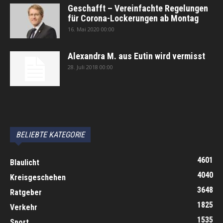
Geschafft – Vereinfachte Regelungen
für Corona-Lockerungen ab Montag
16. Mai 2020 00:00
Alexandra M. aus Eutin wird vermisst
28. Juli 2018 00:00
автоновости
Android Auto
Apple CarPlay
Обзор Toyota RAV4 2026
Subaru Forester Wilderness 2026 года
Volkswagen Tiguan SEL R-Line Turbo 2026
BELIEBTE KATEGORIE
4601
Blaulicht
4040
Kreisgeschehen
3648
Ratgeber
1825
Verkehr
1535
Sport