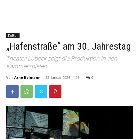
Kultur
„Hafenstraße“ am 30. Jahrestag
Theater Lübeck zeigt die Produktion in den
Kammerspielen
Von
Arno Reimann
-
12. Januar 2026 11:05
0