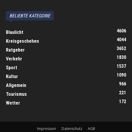
автоновости
Android Auto
Apple CarPlay
Обзор Toyota RAV4 2026
Subaru Forester Wilderness 2026 года
Volkswagen Tiguan SEL R-Line Turbo 2026
BELIEBTE KATEGORIE
4606
Blaulicht
4044
Kreisgeschehen
3652
Ratgeber
1830
Verkehr
1537
Sport
1090
Kultur
966
Allgemein
221
Tourismus
172
Wetter
Impressum
Datenschutz
AGB