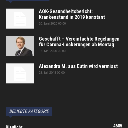
AOK-Gesundheitsbericht:
Krankenstand in 2019 konstant
20. Juni 2020 00:00
Geschafft – Vereinfachte Regelungen
für Corona-Lockerungen ab Montag
16. Mai 2020 00:00
Alexandra M. aus Eutin wird vermisst
28. Juli 2018 00:00
автоновости
Android Auto
Apple CarPlay
Обзор Toyota RAV4 2026
Subaru Forester Wilderness 2026 года
Volkswagen Tiguan SEL R-Line Turbo 2026
BELIEBTE KATEGORIE
4605
Blaulicht