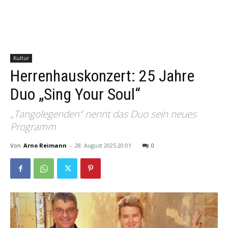
Kultur
Herrenhauskonzert: 25 Jahre
Duo „Sing Your Soul“
„Tangolegenden“ nennt das Duo sein neues
Programm
Von
Arno Reimann
-
28. August 2025 20:01
0