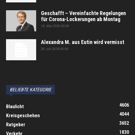
Geschafft – Vereinfachte Regelungen
für Corona-Lockerungen ab Montag
16. Mai 2020 00:00
Alexandra M. aus Eutin wird vermisst
28. Juli 2018 00:00
автоновости
Android Auto
Apple CarPlay
Обзор Toyota RAV4 2026
Subaru Forester Wilderness 2026 года
Volkswagen Tiguan SEL R-Line Turbo 2026
BELIEBTE KATEGORIE
4606
Blaulicht
4044
Kreisgeschehen
3652
Ratgeber
1830
Verkehr