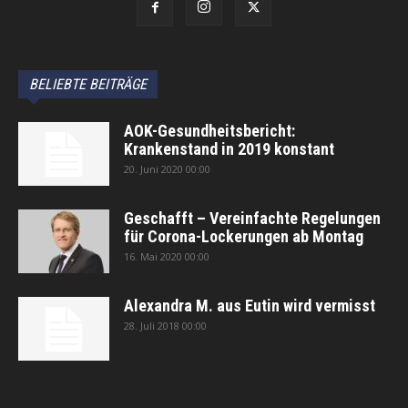
BELIEBTE BEITRÄGE
AOK-Gesundheitsbericht:
Krankenstand in 2019 konstant
20. Juni 2020 00:00
Geschafft – Vereinfachte Regelungen
für Corona-Lockerungen ab Montag
16. Mai 2020 00:00
Alexandra M. aus Eutin wird vermisst
28. Juli 2018 00:00
автоновости
Android Auto
Apple CarPlay
Обзор Toyota RAV4 2026