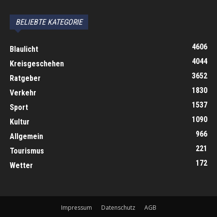
Subaru Forester Wilderness 2026 года
Volkswagen Tiguan SEL R-Line Turbo 2026
BELIEBTE KATEGORIE
4606
Blaulicht
4044
Kreisgeschehen
3652
Ratgeber
1830
Verkehr
1537
Sport
1090
Kultur
966
Allgemein
221
Tourismus
172
Wetter
Impressum
Datenschutz
AGB