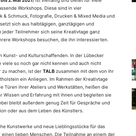
l bis 2. Mai 2021
) ist vielfältig und bietet für viele
assende Workshops. Diese sind in vier
 & Schmuck, Fotografie, Drucken & Mixed Media und
etzt sich aus halbtägigen, ganztägigen und
jeder Teilnehmer sich seine Kreativtage ganz
hrere Workshops besuchen, die ihn interessierten.
 Kunst- und Kulturschaffenden. In der Lübecker
ie viele so noch gar nicht kennen und auch nicht
r zu machen, ist der
TALB
zusammen mit dem von ihr
holstein ein Anliegen. Im Rahmen der Kreativtage
e Türen ihrer Ateliers und Werkstätten, heißen die
r Wissen und Erfahrung mit ihnen und begleiten sie
enbei bleibt außerdem genug Zeit für Gespräche und
ion oder aus dem Leben des Künstlers.
he Kunstwerke und neue Lieblingsstücke für das
r einen lieben Menschen. Die Teilnahme an einem der