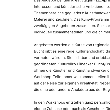
Das Angebot bei den Kreativtagen (
22. Apri
Interessen und künstlerische Ambitionen p
Themenbereiche gegliedert: Kunsthandwerk
Malerei und Zeichnen. Das Kurs-Programm s
zweitägigen Angeboten zusammen. So kann 
individuell zusammenstellen und gleich me
Angeboten werden die Kurse von regionalen
Bucht gibt es eine rege Kulturlandschaft, d
vermuten würden. Sie sichtbar und erlebba
gegründeten Kulturbüro Lübecker Bucht/Ost
öffnen die Künstler und Kunsthandwerker di
Workshop-Teilnehmer willkommen, teilen ih
auf der Reise zur eigenen Kreativität. Neb
die eine oder andere Anekdote aus der Reg
In den Workshops entstehen ganz persönlic
eigene Zuhause oder auch als Geschenk fü