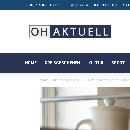
FREITAG, 7. AUGUST 2026
IMPRESSUM
DATENSCHUTZ
AGB
OH-
AKTUELL
HOME
KREISGESCHEHEN
KULTUR
SPORT
Start
Kreisgeschehen
Zu Weihnachten eine Auszei