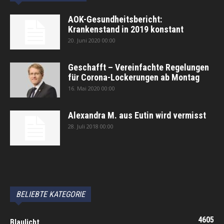
AOK-Gesundheitsbericht:
Krankenstand in 2019 konstant
20. Juni 2020 00:00
Geschafft – Vereinfachte Regelungen
für Corona-Lockerungen ab Montag
16. Mai 2020 00:00
Alexandra M. aus Eutin wird vermisst
28. Juli 2018 00:00
автоновости
Android Auto
Apple CarPlay
Обзор Toyota RAV4 2026
Subaru Forester Wilderness 2026 года
Volkswagen Tiguan SEL R-Line Turbo 2026
BELIEBTE KATEGORIE
4605
Blaulicht