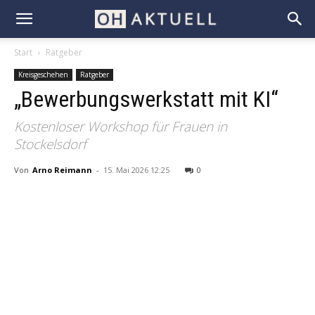
Start
Ratgeber
Kreisgeschehen
Ratgeber
„Bewerbungswerkstatt mit KI“
Kostenloser Workshop für Frauen in
Stockelsdorf
Von
Arno Reimann
-
15. Mai 2026 12:25
0