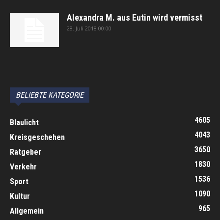
Alexandra M. aus Eutin wird vermisst
28. Juli 2018 00:00
автоновости
Android Auto
Apple CarPlay
Обзор Toyota RAV4 2026
Subaru Forester Wilderness 2026 года
Volkswagen Tiguan SEL R-Line Turbo 2026
BELIEBTE KATEGORIE
4605
Blaulicht
4043
Kreisgeschehen
3650
Ratgeber
1830
Verkehr
1536
Sport
1090
Kultur
965
Allgemein