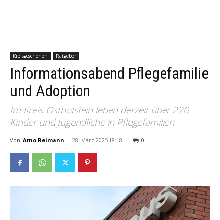
Kreisgeschehen
Ratgeber
Informationsabend Pflegefamilie
und Adoption
Im Kreis Ostholstein leben derzeit über 220
Kinder und Jugendliche in Pflegefamilien
Von
Arno Reimann
-
28. März 2025 18:18
0