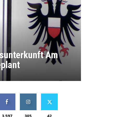
sunterkunft Am
plant
3,597
305
42