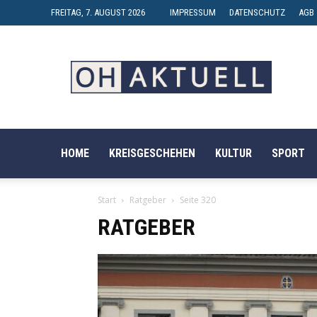
FREITAG, 7. AUGUST 2026
IMPRESSUM
DATENSCHUTZ
AGB
OH-
AKTUELL
HOME
KREISGESCHEHEN
KULTUR
SPORT
Start
Ratgeber
Seite 320
RATGEBER