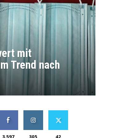
wert mit
m Trend nach
3,597
305
42