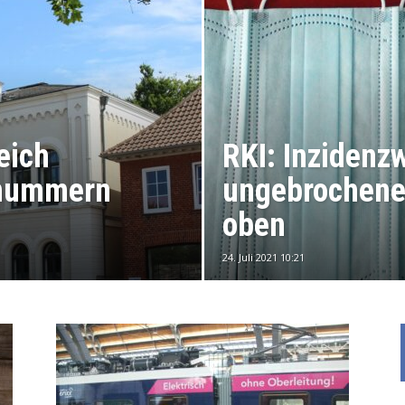
eich
RKI: Inzidenz
snummern
ungebrochene
oben
24. Juli 2021 10:21