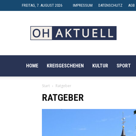
FREITAG, 7. AUGUST 2026
IMPRESSUM
DATENSCHUTZ
AGB
OH-
AKTUELL
HOME
KREISGESCHEHEN
KULTUR
SPORT
Start
Ratgeber
RATGEBER