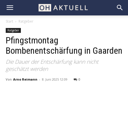
Start
Ratgeber
Ratgeber
Pfingstmontag
Bombenentschärfung in Gaarden
Die Dauer der Entschärfung kann nicht
geschätzt werden
Von
Arno Reimann
-
8. Juni 2025 12:09
0