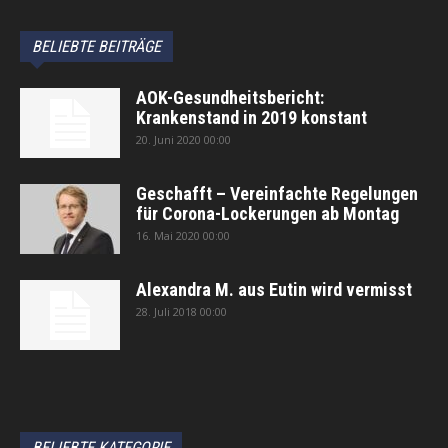
BELIEBTE BEITRÄGE
AOK-Gesundheitsbericht:
Krankenstand in 2019 konstant
20. Juni 2020 00:00
Geschafft – Vereinfachte Regelungen
für Corona-Lockerungen ab Montag
16. Mai 2020 00:00
Alexandra M. aus Eutin wird vermisst
28. Juli 2018 00:00
автоновости
Android Auto
Apple CarPlay
Обзор Toyota RAV4 2026
Subaru Forester Wilderness 2026 года
Volkswagen Tiguan SEL R-Line Turbo 2026
BELIEBTE KATEGORIE