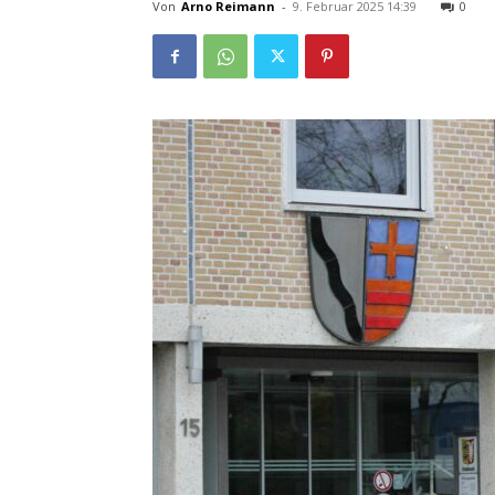
Von
Arno Reimann
-
9. Februar 2025 14:39
0