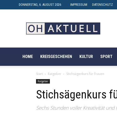
DONNERSTAG, 6. AUGUST 2026
IMPRESSUM
DATENSCHUTZ
OH-
AKTUELL
HOME
KREISGESCHEHEN
KULTUR
SPORT
Start
Ratgeber
Stichsägenkurs für Frauen
Ratgeber
Stichsägenkurs f
Sechs Stunden voller Kreativität un