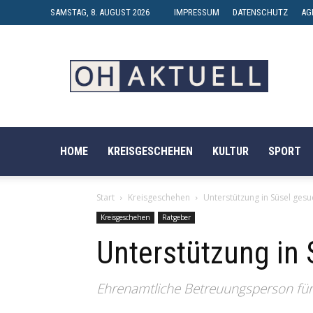
SAMSTAG, 8. AUGUST 2026
IMPRESSUM
DATENSCHUTZ
AG
OH-
AKTUELL
HOME
KREISGESCHEHEN
KULTUR
SPORT
Start
Kreisgeschehen
Unterstützung in Süsel gesu
Kreisgeschehen
Ratgeber
Unterstützung in 
Ehrenamtliche Betreuungsperson für 