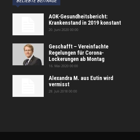
BELIEBTE BEITRÄGE
AOK-Gesundheitsbericht:
Krankenstand in 2019 konstant
20. Juni 2020 00:00
Geschafft – Vereinfachte
Regelungen für Corona-
Lockerungen ab Montag
16. Mai 2020 00:00
Alexandra M. aus Eutin wird
vermisst
28. Juli 2018 00:00
автоновости
Android Auto
Apple CarPlay
Обзор Toyota RAV4 2026
Subaru Forester Wilderness 2026 года
Volkswagen Tiguan SEL R-Line Turbo 2026