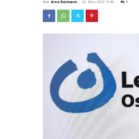
Von
Arno Reimann
-
29. März 2026 13:49
0